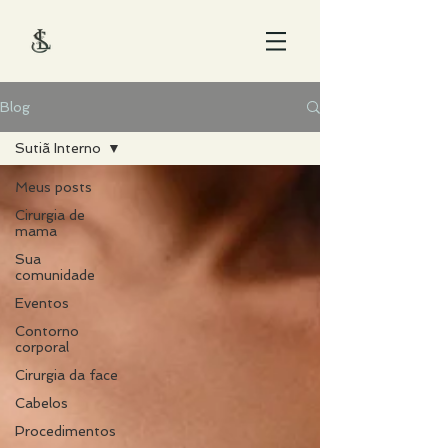
Blog
Sutiã Interno
Meus posts
Cirurgia de
mama
Sua
comunidade
Eventos
Contorno
corporal
Cirurgia da face
Cabelos
Procedimentos