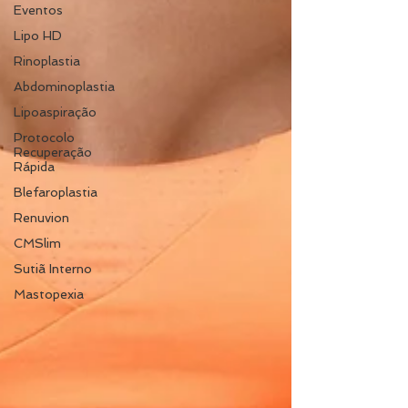
Eventos
Lipo HD
Rinoplastia
Abdominoplastia
Lipoaspiração
Protocolo
Recuperação
Rápida
Blefaroplastia
Renuvion
CMSlim
Sutiã Interno
Mastopexia