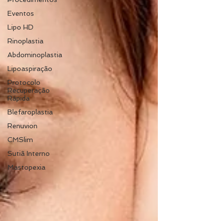
Eventos
Lipo HD
Rinoplastia
Abdominoplastia
Lipoaspiração
Protocolo
Recuperação
Rápida
Blefaroplastia
Renuvion
CMSlim
Sutiã Interno
Mastopexia