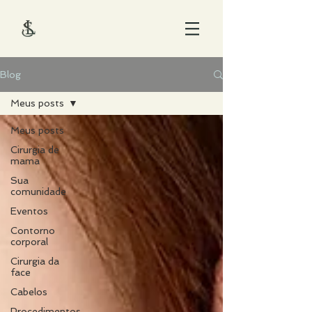
Blog
Meus posts
Meus posts
Cirurgia de
mama
Sua
comunidade
Eventos
Contorno
corporal
Cirurgia da
face
Cabelos
Procedimentos