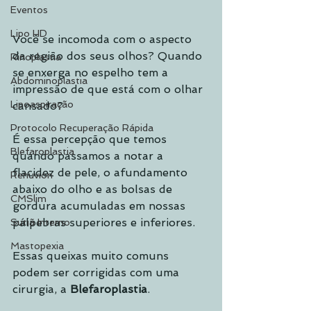
Eventos
Lipo HD
Você se incomoda com o aspecto 
da região dos seus olhos? Quando 
Rinoplastia
se enxerga no espelho tem a 
Abdominoplastia
impressão de que está com o olhar 
Lipoaspiração
cansado? 
Protocolo Recuperação Rápida
É essa percepção que temos 
Blefaroplastia
quando passamos a notar a 
flacidez de pele, o afundamento 
Renuvion
abaixo do olho e as bolsas de 
CMSlim
gordura acumuladas em nossas 
pálpebras superiores e inferiores.
Sutiã Interno
Mastopexia
Essas queixas muito comuns 
podem ser corrigidas com uma 
cirurgia, a 
Blefaroplastia
. 