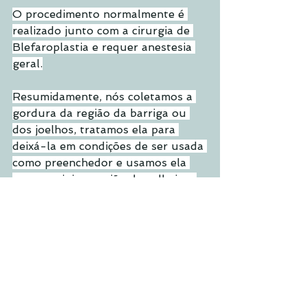
O procedimento normalmente é 
realizado junto com a cirurgia de 
Blefaroplastia e requer anestesia 
geral.
Resumidamente, nós coletamos a 
gordura da região da barriga ou 
dos joelhos, tratamos ela para 
deixá-la em condições de ser usada 
como preenchedor e usamos ela 
para corrigir a região das olheiras.
Ok! Essas informações são 
importantes para você saber mais 
sobre tudo o que pode ser 
corrigido e como funciona a 
Blefaroplastia, mas nada substitui 
uma consulta pessoalmente para 