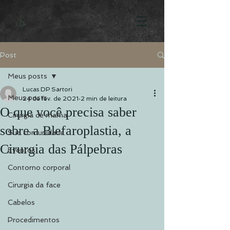
Post
Meus posts
Lucas DP Sartori
Meus posts
24 de fev. de 2021
2 min de leitura
O que você precisa saber
Cirurgia de mama
sobre a Blefaroplastia, a
Sua comunidade
Cirurgia das Pálpebras
Eventos
Contorno corporal
Cirurgia da face
Cabelos
Procedimentos