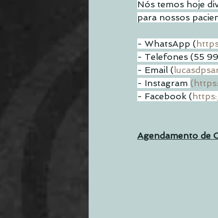
Nós temos hoje div
para nossos pacien
- WhatsApp (
http
- Telefones (55 
- Email (
lucasdpsa
- Instagram 
(https
- Facebook (
https
Agendamento de C