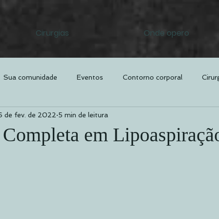
Cirurgias
Onde opero
Sua comunidade
Eventos
Contorno corporal
Cirur
6 de fev. de 2022
5 min de leitura
Lipo HD
Rinoplastia
Abdominoplastia
Lipoaspiraç
 Completa em Lipoaspiraçã
Blefaroplastia
Renuvion
CMSlim
Sutiã Interno