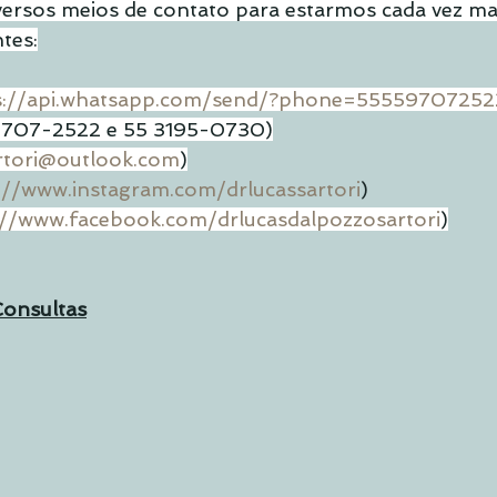
ersos meios de contato para estarmos cada vez mais
tes:
s://api.whatsapp.com/send/?phone=55559707252
99707-2522 e 55 3195-0730)
rtori@outlook.com
)
://www.instagram.com/drlucassartori
)
://www.facebook.com/drlucasdalpozzosartori
)
onsultas