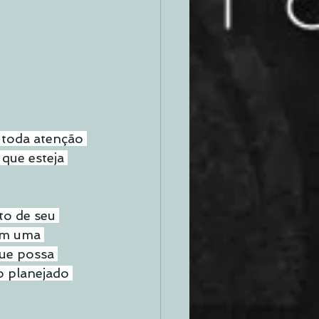
 toda atenção 
que esteja 
o de seu 
em uma 
ue possa 
o planejado 