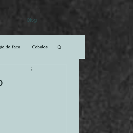
Blog
gia da face
Cabelos
ão
o
Mastopexia