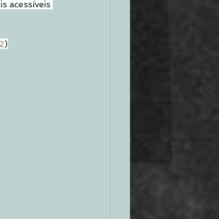
 acessíveis 
2
)