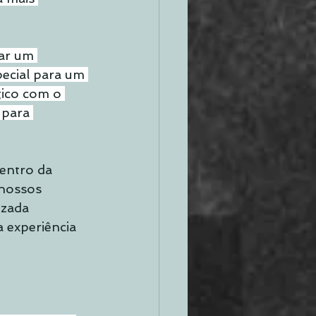
ar um 
ecial para um 
ico com o 
 para 
entro da 
 nossos 
izada 
 experiência 