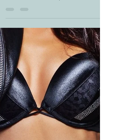
18 de jul. de 2021
Mulheres mais felizes aos 40!
As Cirurgias mais comuns na década dos 40
anos! Plena e realizada! A mulher de 40 carrega
em suas finas linhas de expressão uma
bagagem...