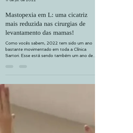
17 de jul. de 2022
Mastopexia em L: uma cicatriz
mais reduzida nas cirurgias de
levantamento das mamas!
Como vocês sabem, 2022 tem sido um ano
bastante movimentado em toda a Clínica
Sartori. Esse está sendo também um ano de
diversos...