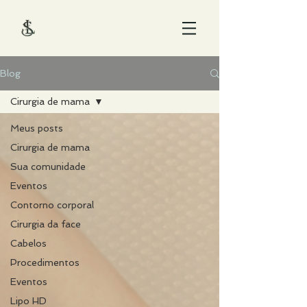
Blog
Cirurgia de mama
Meus posts
Cirurgia de mama
Sua comunidade
Eventos
Contorno corporal
Cirurgia da face
Cabelos
Procedimentos
Eventos
Lipo HD