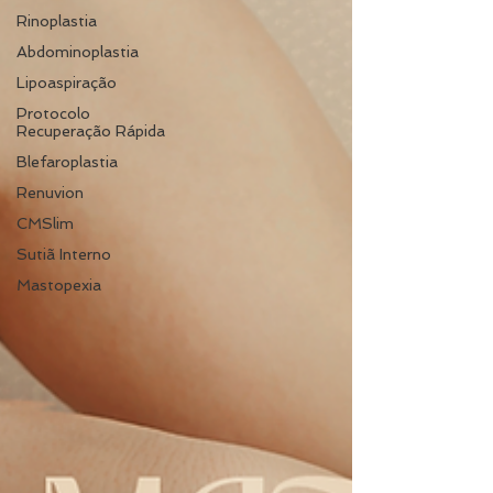
Rinoplastia
Abdominoplastia
Lipoaspiração
Protocolo
Recuperação Rápida
Blefaroplastia
Renuvion
CMSlim
Sutiã Interno
Mastopexia