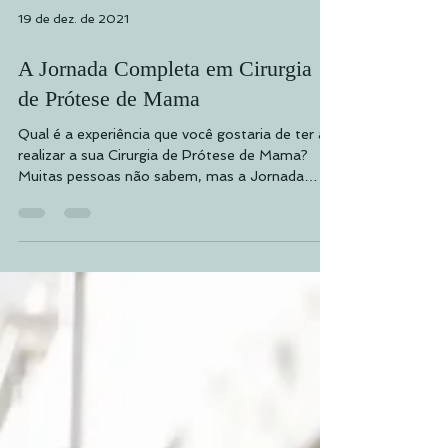
19 de dez. de 2021
A Jornada Completa em Cirurgia
de Prótese de Mama
Qual é a experiência que você gostaria de ter ao
realizar a sua Cirurgia de Prótese de Mama?
Muitas pessoas não sabem, mas a Jornada
que...